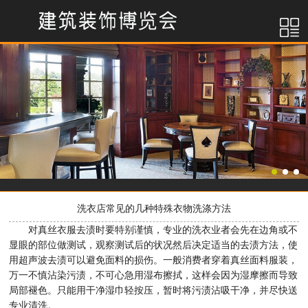
洗衣店常见的几种特殊衣物洗涤方法
对真丝衣服去渍时要特别谨慎，专业的洗衣业者会先在边角或不
显眼的部位做测试，观察测试后的状况然后决定适当的去渍方法，使
用超声波去渍可以避免面料的损伤。一般消费者穿着真丝面料服装，
万一不慎沾染污渍，不可心急用湿布擦拭，这样会因为湿摩擦而导致
局部褪色。只能用干净湿巾轻按压，暂时将污渍沾吸干净，并尽快送
专业清洗。