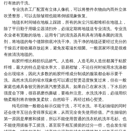
行有效的干洗。
专业洗衣工厂配置有立体人像机，可以将整件衣物由内而外立体
吹烫整形，可以去除皱褶也能将倒绒现象恢复。
地毯长时间铺在地板上踩踏，所有的灰尘污垢都堆积在地毯上，
除了平日勤于用吸尘器清扫外，必须定期将地毯送专业清洗。专业洗
衣业者有宽敞的场地，运用专门的清洗器具和具有消毒杀菌的清洗
剂，将地毯的每个缝隙彻底冲洗干净。洗干净的地毯还要经过充分的
干燥后才能收藏存放起来，避免发霉滋长细菌。一般居家环境是很难
有效清洗地毯的。
粘胶纤维比棉纺织品娇气。人造棉、人造毛和人造丝都属于粘胶
纤维，最大的特点是缩水率大，容易褶皱，不论任何时候用水洗涤都
会出现缩水，因此大多数的粘胶纤维成分制成的服装都会标示要干
洗。虽然水洗后的缩水现象也可以通过熨烫适度恢复过来，但在一般
家庭也难具备较完善的蒸汽整烫器具。如果自己在家水洗，下水后的
强度会下降，很容易磨伤撕破，要格外注意。水洗洗净后，必须用织
物柔顺剂将衣物恢复柔软，自然晾干，再经过精心熨烫。
纯毛织物一般都会标示仅能干洗，不可水洗。羊毛衫抽缩的同时
还会使羊互毡合变得厚实起来，从而完全丧失使用价值。产生抽缩的
第一原因是摩擦和揉搓，所以不能使用普通的洗衣机机洗羊毛衫。也
不能使用搓板手工搓洗，甚至双手相互揉搓的过分一些，也会发生缩