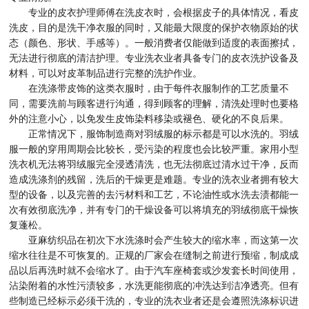
专业的皮衣护理师傅在洗皮衣时，会根据皮子的具体情况，看皮
洗皮，目的是洗干净衣服的同时，又能最大限度的保护衣物原始的状
态（颜色、形状、手感等）。一般消费者仅能做到适度的表面擦拭，
无法进行彻底的清洁护理。专业洗衣业者具备专门的皮衣洗护设备及
材料，可以对皮革制品进行完整的洗护作业。
在洗涤带皮饰的这类衣服时，由于每件衣服制作的工艺质量不
同，需要洗前与顾客进行沟通，得到顾客的理解，清洗处理时也要格
外的注意小心，以免发生皮饰染料移染或褪色、硬化的不良后果。
正常情况下，服饰制造商对羽绒服的标示都是可以水洗的。羽绒
服一般的穿用周期会比较长，受污染的程度也会比较严重。家用小型
洗衣机无法将羽绒服完全浸透清洗，也无法彻底过清水过干净，反而
造成洗涤剂的残留，洗后的干燥更是难题。专业的洗衣业者拥有较大
型的设备，以及完善的去污材料和工艺，不论油性或水洗去渍都能一
次有效彻底洗净，并有专门的干燥设备可以将填充的羽绒彻底干燥恢
复蓬松。
亚麻纺织品在初次下水洗涤时会产生较大的缩水率，而这第一次
缩水往往是不可恢复的。正规的厂家会在缝制之前进行预缩，制成成
品以后再洗时就不会缩水了。由于汽车座椅套或沙发套长时间使用，
沾染附着的水性污渍较多，水洗更能彻底的冲洗达到洁净透亮。但有
些制造已经标示必须干洗的，专业的洗衣业者还是会遵照洗涤标识进