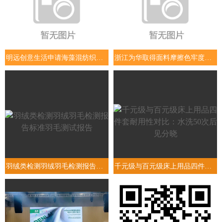
明远创意生活申请海藻混纺织物相关专利使海藻混纺物均匀染色、提
浙江为华取得面料摩擦色牢度检测装置专利使检测结构更为全面
羽绒类检测羽绒羽毛检测报告标准羽毛测试报告
千元级与百元级床上用品四件套耐用性对比：水洗50次后见分晓