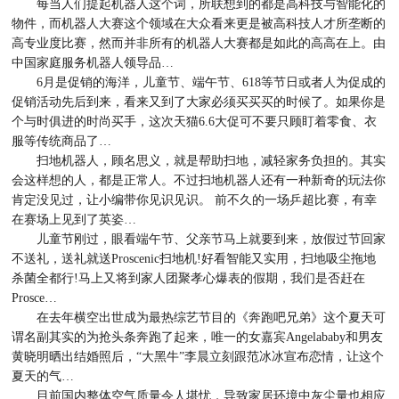
每当人们提起机器人这个词，所联想到的都是高科技与智能化的
物件，而机器人大赛这个领域在大众看来更是被高科技人才所垄断的
高专业度比赛，然而并非所有的机器人大赛都是如此的高高在上。由
中国家庭服务机器人领导品…
6月是促销的海洋，儿童节、端午节、618等节日或者人为促成的
促销活动先后到来，看来又到了大家必须买买买的时候了。如果你是
个与时俱进的时尚买手，这次天猫6.6大促可不要只顾盯着零食、衣
服等传统商品了…
扫地机器人，顾名思义，就是帮助扫地，减轻家务负担的。其实
会这样想的人，都是正常人。不过扫地机器人还有一种新奇的玩法你
肯定没见过，让小编带你见识见识。 前不久的一场乒超比赛，有幸
在赛场上见到了英姿…
儿童节刚过，眼看端午节、父亲节马上就要到来，放假过节回家
不送礼，送礼就送Proscenic扫地机!好看智能又实用，扫地吸尘拖地
杀菌全都行!马上又将到家人团聚孝心爆表的假期，我们是否赶在
Prosce…
在去年横空出世成为最热综艺节目的《奔跑吧兄弟》这个夏天可
谓名副其实的为抢头条奔跑了起来，唯一的女嘉宾Angelababy和男友
黄晓明晒出结婚照后，“大黑牛”李晨立刻跟范冰冰宣布恋情，让这个
夏天的气…
目前国内整体空气质量令人堪忧，导致家居环境中灰尘量也相应