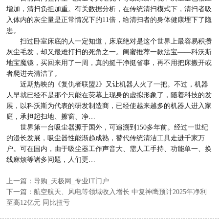
增加，清扫负担加重。有关数据分析，在传统清扫模式下，清扫者吸
入体内的灰尘量是正常情况下的11倍，给清扫者的身体健康埋下了隐
患。
扫过卧室床底的人一定知道，床底绝对是这个世界上最容易积攒
灰尘毛发，却又最难打扫的死角之一。闺蜜推荐一款法宝——科沃斯
地宝魔镜，买回来用了一周，真的挺干净挺省事，再不用把床搬开或
者爬进去清洁了。
近期热映的《复仇者联盟2》又让机器人火了一把。不过，机器
人早就已经不是那个只能在荧幕上现身的虚拟形象了，随着科技的发
展，以科沃斯为代表的研发制造商，已经使越来越多的机器人进入家
庭，承担起扫地、擦窗、净…
世界第一台吸尘器源于国外，可追溯到150多年前。经过一世纪
的漫长发展，吸尘器性能渐趋成熟，替代传统清洁工具走进千家万
户。可在国内，由于吸尘器工作声音大、需人工手持、功能单一、换
线麻烦等诸多问题，人们更…
上一篇：导购_天极网_专业IT门户
下一篇：航空航天、风电等领域收入增长 中复神鹰预计2025年净利
至高12亿元 同比扭亏