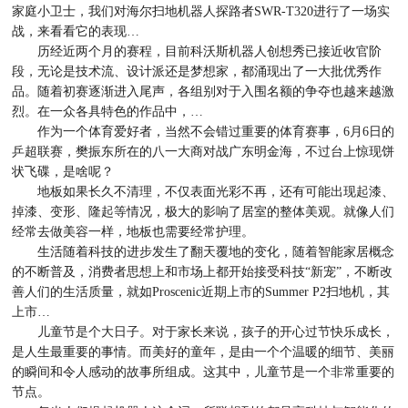
家庭小卫士，我们对海尔扫地机器人探路者SWR-T320进行了一场实
战，来看看它的表现…
历经近两个月的赛程，目前科沃斯机器人创想秀已接近收官阶
段，无论是技术流、设计派还是梦想家，都涌现出了一大批优秀作
品。随着初赛逐渐进入尾声，各组别对于入围名额的争夺也越来越激
烈。在一众各具特色的作品中，…
作为一个体育爱好者，当然不会错过重要的体育赛事，6月6日的
乒超联赛，樊振东所在的八一大商对战广东明金海，不过台上惊现饼
状飞碟，是啥呢？
地板如果长久不清理，不仅表面光彩不再，还有可能出现起漆、
掉漆、变形、隆起等情况，极大的影响了居室的整体美观。就像人们
经常去做美容一样，地板也需要经常护理。
生活随着科技的进步发生了翻天覆地的变化，随着智能家居概念
的不断普及，消费者思想上和市场上都开始接受科技“新宠”，不断改
善人们的生活质量，就如Proscenic近期上市的Summer P2扫地机，其
上市…
儿童节是个大日子。对于家长来说，孩子的开心过节快乐成长，
是人生最重要的事情。而美好的童年，是由一个个温暖的细节、美丽
的瞬间和令人感动的故事所组成。这其中，儿童节是一个非常重要的
节点。