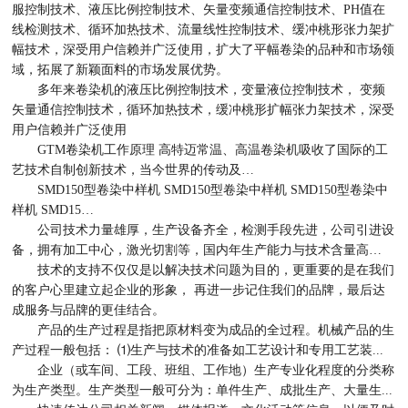
服控制技术、液压比例控制技术、矢量变频通信控制技术、PH值在
线检测技术、循环加热技术、流量线性控制技术、缓冲桃形张力架扩
幅技术，深受用户信赖并广泛使用，扩大了平幅卷染的品种和市场领
域，拓展了新颖面料的市场发展优势。
多年来卷染机的液压比例控制技术，变量液位控制技术， 变频
矢量通信控制技术，循环加热技术，缓冲桃形扩幅张力架技术，深受
用户信赖并广泛使用
GTM卷染机工作原理 高特迈常温、高温卷染机吸收了国际的工
艺技术自制创新技术，当今世界的传动及…
SMD150型卷染中样机 SMD150型卷染中样机 SMD150型卷染中
样机 SMD15…
公司技术力量雄厚，生产设备齐全，检测手段先进，公司引进设
备，拥有加工中心，激光切割等，国内年生产能力与技术含量高…
技术的支持不仅仅是以解决技术问题为目的，更重要的是在我们
的客户心里建立起企业的形象， 再进一步记住我们的品牌，最后达
成服务与品牌的更佳结合。
产品的生产过程是指把原材料变为成品的全过程。机械产品的生
产过程一般包括： ⑴生产与技术的准备如工艺设计和专用工艺装...
企业（或车间、工段、班组、工作地）生产专业化程度的分类称
为生产类型。生产类型一般可分为：单件生产、成批生产、大量生...